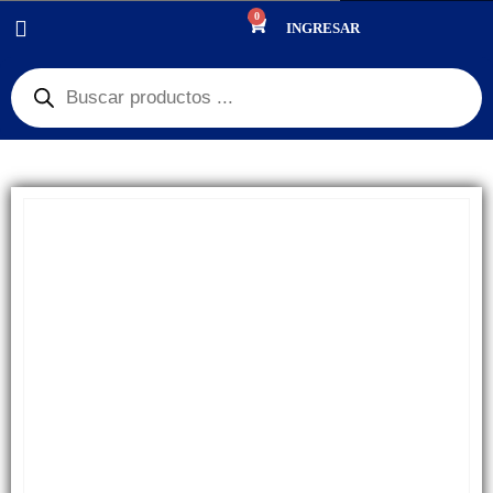
0
PRODUCTOS
REPUESTOS
,
PANTALLAS
INGRESAR
DISPLAY ZTE NUBIA NEO 2 5G / NUBIA FOCUS PRO 5G CALIDAD AMP