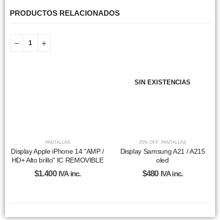
PRODUCTOS RELACIONADOS
SIN EXISTENCIAS
PANTALLAS
25% OFF
,
PANTALLAS
Display Apple iPhone 14 "AMP /
Display Samsung A21 / A215
HD+ Alto brillo" IC REMOVIBLE
oled
$
1.400
$
480
IVA inc.
IVA inc.