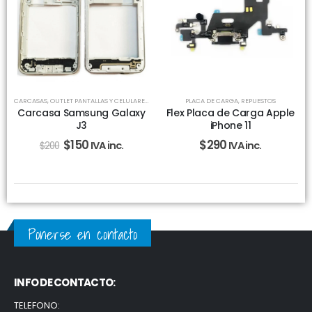
CARCASAS
,
OUTLET PANTALLAS Y CELULARES
,
REPUESTOS
PLACA DE CARGA
,
REPUESTOS
Carcasa Samsung Galaxy
Flex Placa de Carga Apple
J3
iPhone 11
$
150
$
290
IVA inc.
IVA inc.
$
200
Ponerse en contacto
INFO DE CONTACTO:
TELEFONO: