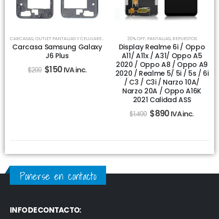
CARCASAS
,
OUTLET PANTALLAS Y CELULARES
,
REPUESTOS
30% OFF
,
PANTALLAS
,
REPUESTOS
Carcasa Samsung Galaxy
Display Realme 6i / Oppo
J6 Plus
A11/ A11x / A31/ Oppo A5
2020 / Oppo A8 / Oppo A9
$
150
IVA inc.
$
200
2020 / Realme 5/ 5i / 5s / 6i
/ C3 / C3i / Narzo 10A/
Narzo 20A / Oppo A16K
2021 Calidad ASS
$
890
IVA inc.
$
1.400
Ponerse en contacto
INFO DE CONTACTO: