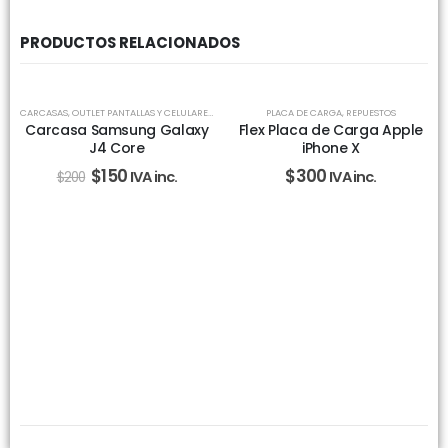
PRODUCTOS RELACIONADOS
-25%
CARCASAS
,
OUTLET PANTALLAS Y CELULARES
,
REPUESTOS
PLACA DE CARGA
,
REPUESTOS
Carcasa Samsung Galaxy
Flex Placa de Carga Apple
J4 Core
iPhone X
$
150
$
300
IVA inc.
IVA inc.
$
200