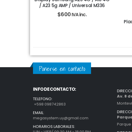
/ A23 5g AMP / Universal M336
$
600
IVA inc.
Pla
Ponerse en contacto
INFO DE CONTACTO:
DIRECC
Av. 8 
TELEFONO:
Montev
+598 098742863
DIRECC
EMAIL:
Parque
megasystem.uy@gmail.com
Parque 
HORARIOS LABORALES:
LUN - VIER/ 09:30 AM - 18:00 PM