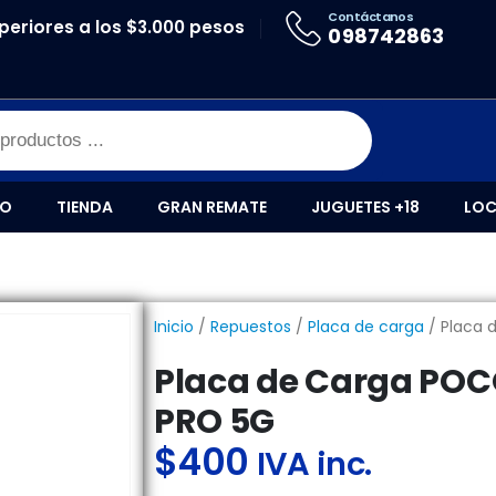
Contáctanos
periores a los $3.000 pesos
ACA DE CARGA POCO X5 PRO / NOTE 12 PRO 5G
098742863
IO
TIENDA
GRAN REMATE
JUGUETES +18
LOC
Inicio
/
Repuestos
/
Placa de carga
/ Placa 
Placa de Carga POCO
PRO 5G
$
400
IVA inc.