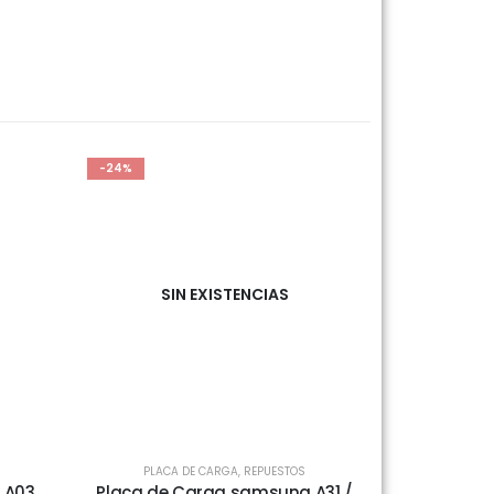
-24%
SIN EXISTENCIAS
PLACA DE CARGA
,
REPUESTOS
 A03
Placa de Carga samsung A31 /