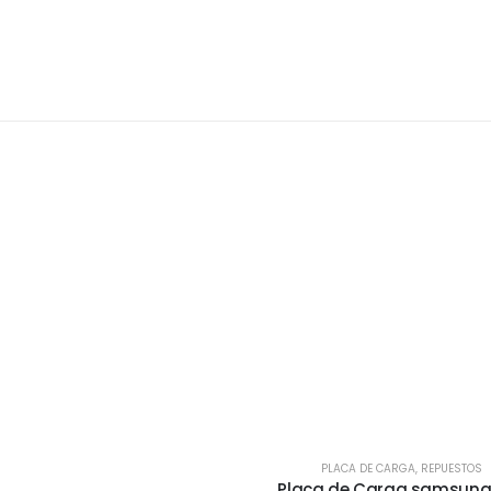
PLACA DE CARGA
,
REPUESTOS
Placa de Carga samsung