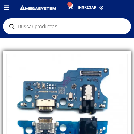
0
PRODUCTOS
REPUESTOS
,
PLACA DE CARGA
INGRESAR
PLACA DE CARGA SAMSUNG A04E / A042