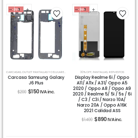
-25%
-36%
CARCASAS
,
OUTLET PANTALLAS Y CELULARES
,
REPUESTOS
30% OFF
,
PANTALLAS
,
REPUESTOS
Carcasa Samsung Galaxy
Display Realme 6i / Oppo
J6 Plus
A11/ A11x / A31/ Oppo A5
2020 / Oppo A8 / Oppo A9
$
150
IVA inc.
$
200
2020 / Realme 5/ 5i / 5s / 6i
/ C3 / C3i / Narzo 10A/
Narzo 20A / Oppo A16K
2021 Calidad ASS
$
890
IVA inc.
$
1.400