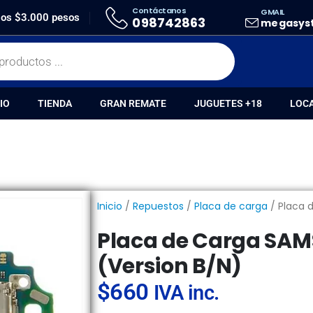
Contáctanos
GMAIL
ACA DE CARGA SAMSUNG S21 ULTRA (VERSION B/N)
 los $3.000 pesos
098742863
megasys
IO
TIENDA
GRAN REMATE
JUGUETES +18
LOC
Inicio
/
Repuestos
/
Placa de carga
/ Placa 
Placa de Carga SAM
(Version B/N)
$
660
IVA inc.