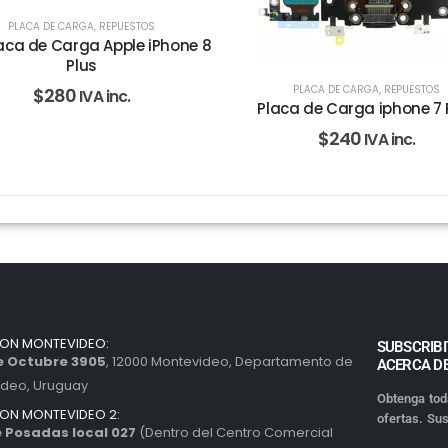
PLACA DE CARGA
,
REPUESTOS
laca de Carga Apple iPhone 8
Plus
PLACA DE CARGA
,
REPUESTOS
$
280
IVA inc.
Placa de Carga iphone 7 
$
240
IVA inc.
ION MONTEVIDEO:
SUBSCRIBI
de Octubre 3905
, 12000 Montevideo, Departamento de
ACERCA D
ideo, Uruguay
Obtenga tod
ION MONTEVIDEO 2:
ofertas. Sus
 Posadas local 027
(Dentro del Centro Comercial