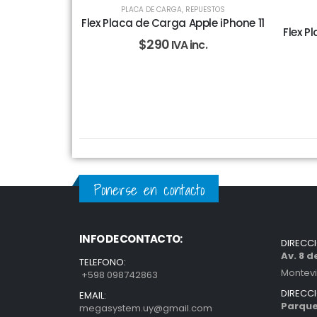
PLACA DE CARGA
,
REPUESTOS
Flex Placa de Carga Apple iPhone 11
Flex P
$
290
IVA inc.
Ponerse en contacto
INFO DE CONTACTO:
DIRECC
Av. 8 
TELEFONO:
Montev
+598 098742863
DIRECC
EMAIL:
Parque
megasystem.uy@gmail.com