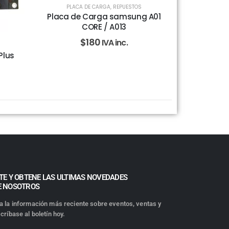
PLACA DE CARGA
,
REPUESTOS
Placa de Carga samsung A01
CORE / A013
$
180
IVA inc.
Plus
TE Y OBTENE LAS ULTIMAS NOVEDADES
E NOSOTROS
a la información más reciente sobre eventos, ventas y
críbase al boletín hoy.