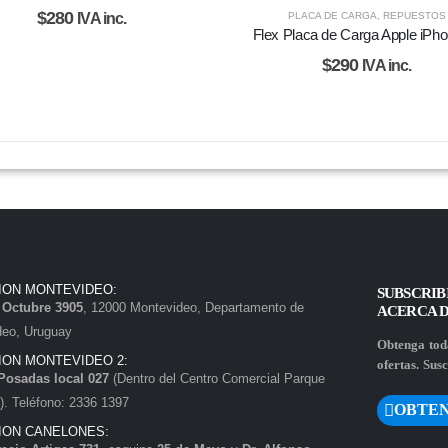
$
280
PLACA DE CARGA
,
REPUESTOS
IVA inc.
Flex Placa de Carga Apple iPho
$
290
IVA inc.
ION MONTEVIDEO:
SUBSCRIB
e Octubre 3905
, 12000 Montevideo, Departamento de
ACERCA 
deo, Uruguay
Obtenga toda
ION MONTEVIDEO 2:
ofertas. Susc
Posadas local 027
(Dentro del Centro Comercial Parque
. Teléfono: 2336 1397
OBTEN
ION CANELONES: