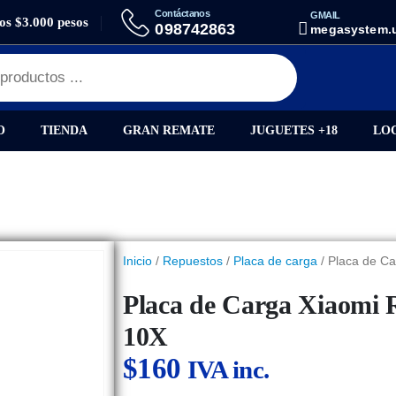
Contáctanos
GMAIL
los $3.000 pesos
PLACA DE CARGA XIAOMI REDMI NOTE 9/ REDMI 10X
098742863
megasystem.
O
TIENDA
GRAN REMATE
JUGUETES +18
LO
Inicio
/
Repuestos
/
Placa de carga
/ Placa de C
Placa de Carga Xiaomi 
10X
$
160
IVA inc.