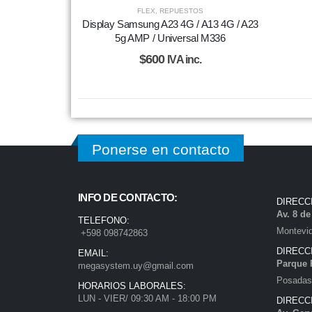
FLEX
,
REPUESTOS
Display Samsung A23 4G / A13 4G / A23
5g AMP / Universal M336
$
600
IVA inc.
Ponerse en contacto
INFO DE CONTACTO:
DIRECC
Av. 8 d
TELEFONO:
Montevi
+598 098742863
DIRECC
EMAIL:
Parque 
megasystem.uy@gmail.com
Posadas)
HORARIOS LABORALES:
LUN - VIER/ 09:30 AM - 18:00 PM
DIRECC