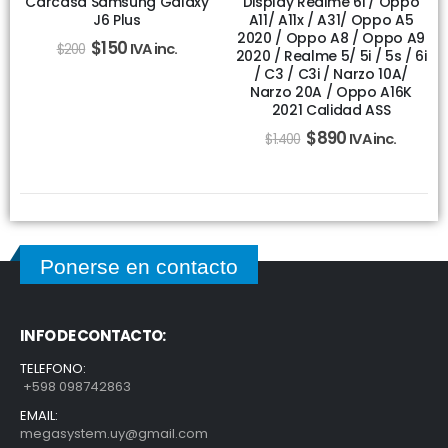
Carcasa Samsung Galaxy
Display Realme 6i / Oppo
J6 Plus
A11/ A11x / A31/ Oppo A5
2020 / Oppo A8 / Oppo A9
$
150
IVA inc.
$
200
2020 / Realme 5/ 5i / 5s / 6i
/ C3 / C3i / Narzo 10A/
Narzo 20A / Oppo A16K
2021 Calidad ASS
$
890
IVA inc.
$
1.400
Ponerse en contacto
INFO DE CONTACTO:
TELEFONO:
+598 098742863
EMAIL:
megasystem.uy@gmail.com