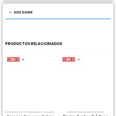
SIZE GUIDE
PRODUCTOS RELACIONADOS
-25%
-36%
CARCASAS
,
OUTLET PANTALLAS Y CELULARES
,
REPUESTOS
30% OFF
,
PANTALLAS
,
REPUESTOS