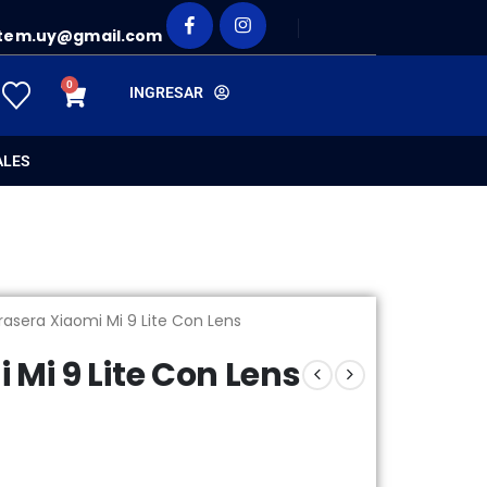
tem.uy@gmail.com
0
INGRESAR
ALES
asera Xiaomi Mi 9 Lite Con Lens
Mi 9 Lite Con Lens