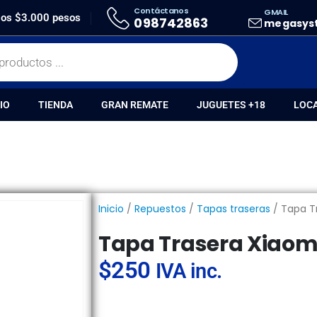
Contáctanos
GMAIL
PA TRASERA XIAOMI MI 9 LITE CON LENS
 los $3.000 pesos
098742863
megasys
IO
TIENDA
GRAN REMATE
JUGUETES +18
LOC
Inicio
/
Repuestos
/
Tapas traseras
/ Tapa Tr
Tapa Trasera Xiaomi 
$
250
IVA inc.