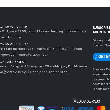
ION MONTEVIDEO:
SUBSCRIBI
de Octubre 3905
, 12000 Montevideo, Departamento de
ACERCA D
ideo, Uruguay
Obtenga tod
ION MONTEVIDEO 2:
ofertas. Sus
 Posadas local 027
(Dentro del Centro Comercial
Posadas). Teléfono: 2336 1397
OBTE
ION CANELONES:
vasio Artigas 731
, esquina
25 de Mayo
y
Dr. Alfonso
Empresa Fun
sa
(frente a la dgi ) Canelones, Las Piedras
superó desa
una importad
pantallas y
la satisfacc
MEDIOS DE PAGO