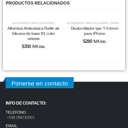
PRODUCTOS RELACIONADOS
ACCESORIOS PARA CELULARES
ACCESORIOS PARA CELULARES
,
DIA DEL PADRE
Alfombra Antiestatica Relife de
Destornillador tipo Y 0,6mm
Silicona de base B1 color
para iPhone
celeste
$
280
IVA inc.
$
350
IVA inc.
Ponerse en contacto
INFO DE CONTACTO:
TELEFONO:
+598 098742863
EMAIL: