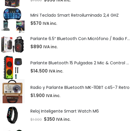
IVA inc.
$
1.000
Mini Teclado Smart Retroiluminado 2,4 GHZ
$
570
IVA inc.
Parlante 6.5″ Bluetooth Con Micrófono / Radio FM / MicroSD / USB / 10W / 1800mah / Sing-e ZQS-6162
$
890
IVA inc.
Parlante Bluetooth 15 Pulgadas 2 Mic & Control XH1501 Kolav
$
14.500
IVA inc.
Radio y Parlante Bluetooth MK-110BT c45-7 Retro
$
1.900
IVA inc.
Reloj Inteligente Smart Watch M6
$
350
IVA inc.
$
1.000