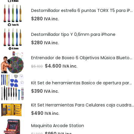
Destornillador estrella 6 puntas TORX T5 para iPhone
$
280
IVA inc.
Destornillador tipo Y 0,6mm para iPhone
$
280
IVA inc.
Entrenador de Boxeo 6 Objetivos Música Bluetooth
$
4.600
IVA inc.
$
5.100
Kit Set de herramientas Basico de apertura para celular
$
390
IVA inc.
Kit Set Herramientas Para Celulares caja cuadrada
$
490
IVA inc.
Maquinita Arcade Station
$
950