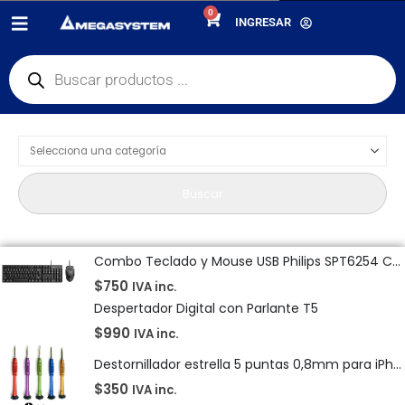
0
PRODUCTOS
DIA DEL PADRE
INGRESAR
Product Category Dropdown
Buscar
Combo Teclado y Mouse USB Philips SPT6254 Cableado
$
750
IVA inc.
Despertador Digital con Parlante T5
$
990
IVA inc.
Destornillador estrella 5 puntas 0,8mm para iPhone
$
350
IVA inc.