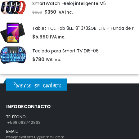
SmartWatch -Reloj inteligente M5
$
350
IVA inc.
$
650
Tablet TCL Tab 8LE. 8" 3/32GB. LTE + Funda de regalo!
$
5.990
IVA inc.
Teclado para Smart TV D15-06
$
780
IVA inc.
Ponerse en contacto
INFO DE CONTACTO:
TELEFONO:
+598 098742863
EMAIL:
megasystem.uy@gmail.com