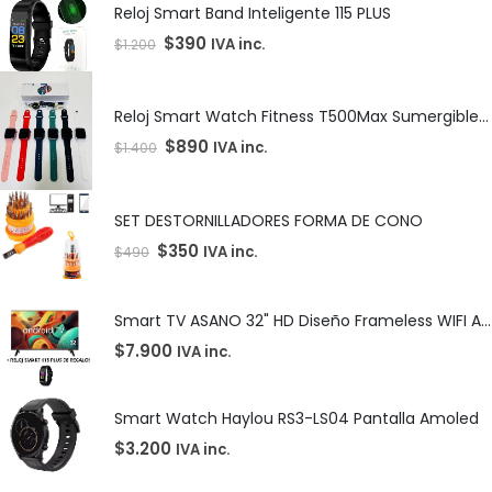
Reloj Smart Band Inteligente 115 PLUS
$
390
IVA inc.
$
1.200
Reloj Smart Watch Fitness T500Max Sumergible bajo el agua
$
890
IVA inc.
$
1.400
SET DESTORNILLADORES FORMA DE CONO
$
350
IVA inc.
$
490
Smart TV ASANO 32" HD Diseño Frameless WIFI Android + Reloj smart 115 plus de regalo!!!
$
7.900
IVA inc.
Smart Watch Haylou RS3-LS04 Pantalla Amoled
$
3.200
IVA inc.