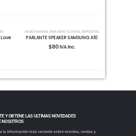
TES
AUDIO/IMAGEN
,
PARLANTE/ ALTAVOZ
,
REPUESTOS
 Love
PARLANTE SPEAKER SAMSUNG A10
$
80
IVA inc.
TE Y OBTENE LAS ULTIMAS NOVEDADES
E NOSOTROS
a la información más reciente sobre eventos, ventas y