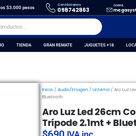
Contáctanos
GMAIL
NA
ARO LUZ LED 26CM CON SOPORTE + TRÍPODE 2.1MT + BLUETOOTH
 los $3.000 pesos
098742863
megasys
IO
TIENDA
GRAN REMATE
JUGUETES +18
LOC
Inicio
/
Audio/Imagen
/
Linterna
/ Aro Luz L
Bluetooth
Aro Luz Led 26cm Co
Trípode 2.1mt + Blue
$
690
IVA inc.