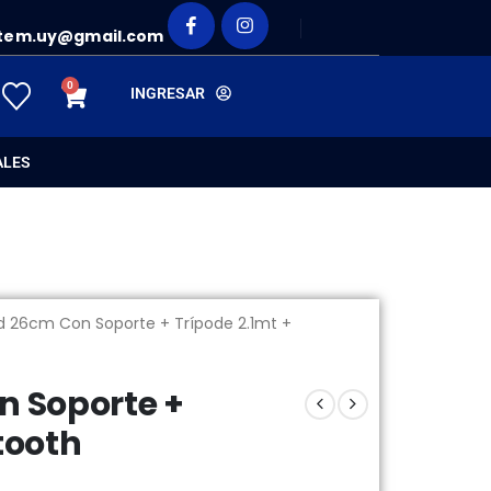
tem.uy@gmail.com
0
INGRESAR
ALES
ed 26cm Con Soporte + Trípode 2.1mt +
n Soporte +
tooth