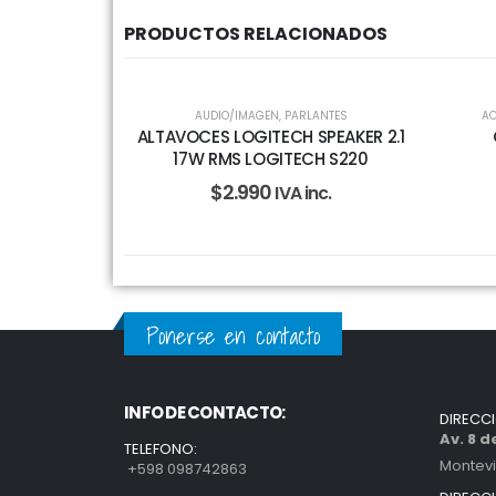
PRODUCTOS RELACIONADOS
AUDIO/IMAGEN
,
PARLANTES
AC
ALTAVOCES LOGITECH SPEAKER 2.1
17W RMS LOGITECH S220
$
2.990
IVA inc.
Ponerse en contacto
INFO DE CONTACTO:
DIRECC
Av. 8 
TELEFONO:
Montev
+598 098742863