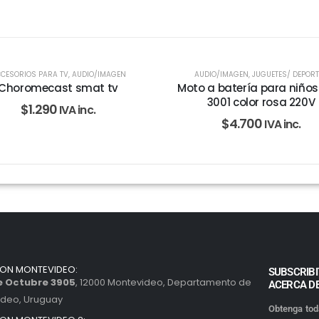
CESORIOS PARA TV
,
AUDIO/IMAGEN
AUDIO/IMAGEN
,
JUGUETES/ DEPOR
Choromecast smat tv
Moto a batería para niños
3001 color rosa 220V
$
1.290
IVA inc.
$
4.700
IVA inc.
ION MONTEVIDEO:
SUBSCRIBI
de Octubre 3905
, 12000 Montevideo, Departamento de
ACERCA D
ideo, Uruguay
Obtenga tod