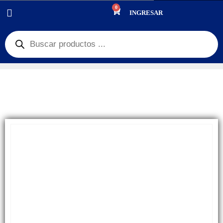
0
PRODUCTOS
INGRESAR
JUGUETES/ DEPORTES
,
OFERTAS NAVIDEÑAS
,
DIA DEL NIÑO
MINI ALTAVOZ INALÁMBRICO BLUETOOTH 2024, ESTÉREO PEQUEÑO
PORTÁTIL, LINDA MUÑECA DE DIBUJOS ANIMADOS CREATIVA PARA VIAJES, 6
PATRONES DISPONIBLES