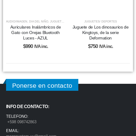
AUDIO/IMAGEN
,
DIA DEL NIÑO
,
JUGUETES/ DEPORTES
,
JUGUETES/ DEPORTES
OFERTAS NAVIDEÑAS
Auriculares Inalámbricos de
Juguete de Los dinosaurios de
Gato con Orejas Bluetooth
Kingtoys, de la serie
Luces - AZUL
Deformation
$
990
$
750
IVA inc.
IVA inc.
Ponerse en contacto
INFO DE CONTACTO:
TELEFONO:
+598 098742863
EMAIL: