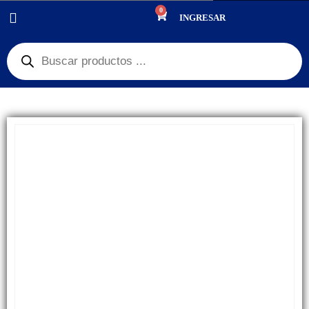
0
PRODUCTOS
REPUESTOS
,
BATERÍAS
INGRESAR
BATERÍA APPLE IPHONE 13 AUTOPROGRAMABLE (3227MAH)