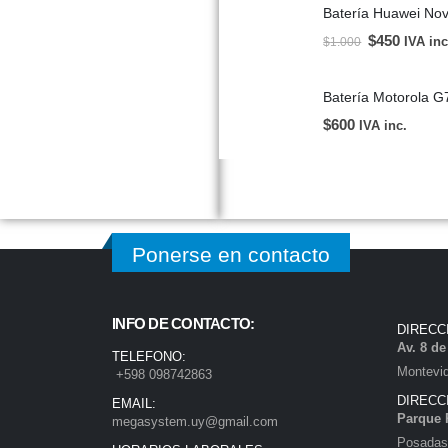
Batería Huawei Nov
$
450
IVA inc
$
1.000
Batería Motorola 
$
600
IVA inc.
Ponerse en contacto
INFO DE CONTACTO:
DIRECC
Av. 8 d
TELEFONO:
Montevi
+598 098742863
DIRECC
EMAIL:
Parque 
megasystem.uy@gmail.com
Posadas)