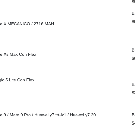
$
B
$
one X MECANICO / 2716 MAH
B
ne Xs Max Con Flex
$
ic 5 Lite Con Flex
B
$
Batería Huawei Mate 9 / Mate 9 Pro / Huawei y7 trt-lx1 / Huawei y7 2019 / Huawei y9 2019 / Huawei y9 2018 / Huawei p40 lite (art-l29)Con Flex (HB396689ECW)
B
$