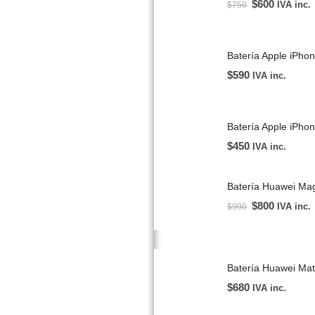
$
600
IVA inc.
$
750
Batería Apple iPh
$
590
IVA inc.
Batería Apple iPho
$
450
IVA inc.
Batería Huawei Mag
$
800
IVA inc.
$
990
$
680
IVA inc.