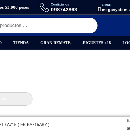
Contáctanos
GMAIL
los $3.000 pesos
098742863
megasystem.
O
TIENDA
GRAN REMATE
JUGUETES +18
LO
car
B
71 / A715 ( EB-BA715ABY )
$