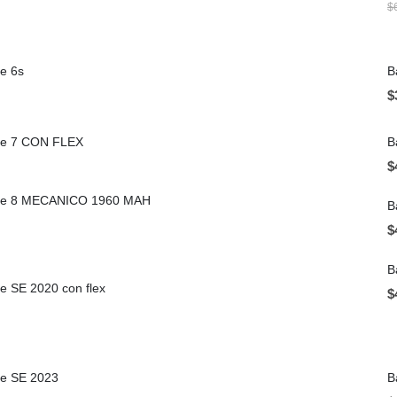
$
ne 6s
B
$
one 7 CON FLEX
B
$
hone 8 MECANICO 1960 MAH
B
$
B
ne SE 2020 con flex
$
ne SE 2023
B