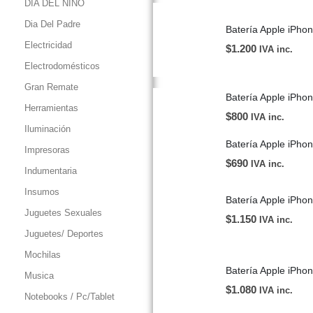
DIA DEL NIÑO
Dia Del Padre
Batería Apple iPho
Electricidad
$
1.200
IVA inc.
Electrodomésticos
Gran Remate
Batería Apple iPho
Herramientas
$
800
IVA inc.
Iluminación
Batería Apple iPho
Impresoras
$
690
IVA inc.
Indumentaria
Insumos
Batería Apple iPhon
Juguetes Sexuales
$
1.150
IVA inc.
Juguetes/ Deportes
Mochilas
Musica
$
1.080
IVA inc.
Notebooks / Pc/Tablet