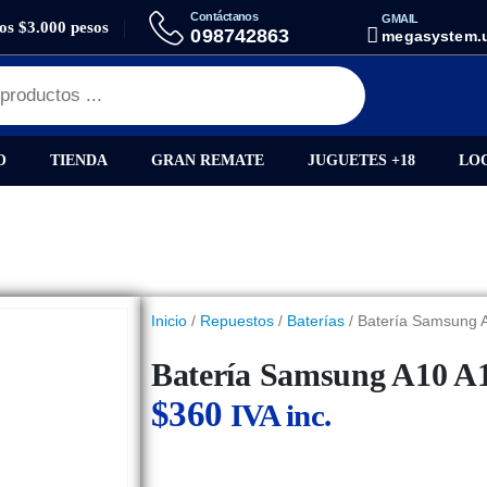
Contáctanos
GMAIL
los $3.000 pesos
 SAMSUNG A10 A105/A10/A7 2018/A750
098742863
megasystem.
O
TIENDA
GRAN REMATE
JUGUETES +18
LO
Inicio
/
Repuestos
/
Baterías
/ Batería Samsung 
Batería Samsung A10 A
$
360
IVA inc.