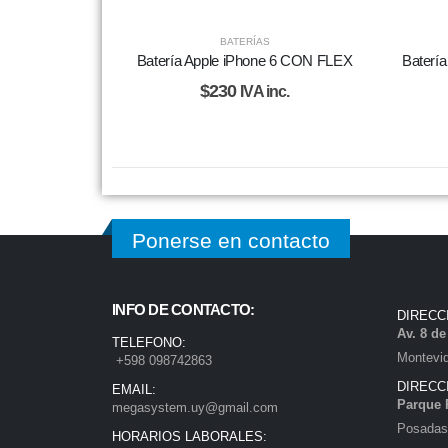
BATERÍAS
Batería Apple iPhone 6 CON FLEX
Baterí
$
230
IVA inc.
Ponerse en contacto
INFO DE CONTACTO:
DIRECC
Av. 8 d
TELEFONO:
Montevi
+598 098742863
DIRECC
EMAIL:
Parque 
megasystem.uy@gmail.com
Posadas)
HORARIOS LABORALES: