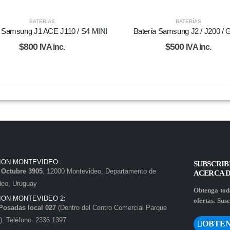
BATERÍAS
BATERÍAS
a Samsung J1 ACE J110 / S4 MINI
Batería Samsung J2 / J200 / 
$
800
$
500
IVA inc.
IVA inc.
ION MONTEVIDEO:
SUBSCRIB
e Octubre 3905
, 12000 Montevideo, Departamento de
ACERCA 
deo, Uruguay
Obtenga toda
ION MONTEVIDEO 2:
ofertas. Susc
Posadas local 027
(Dentro del Centro Comercial Parque
. Teléfono: 2336 1397
OBTEN