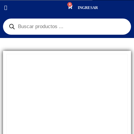
0
PRODUCTOS
REPUESTOS
,
BATERÍAS
INGRESAR
BATERÍA SAMSUNG A52 CON FLEX