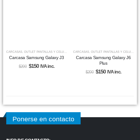
CARCASAS
,
OUTLET PANTALLAS Y CELULARES
CARCASAS
,
REPUESTOS
,
OUTLET PANTALLAS Y CELULARES
Carcasa Samsung Galaxy J3
Carcasa Samsung Galaxy J6
Plus
$
150
IVA inc.
$
200
$
150
IVA inc.
$
200
Ponerse en contacto