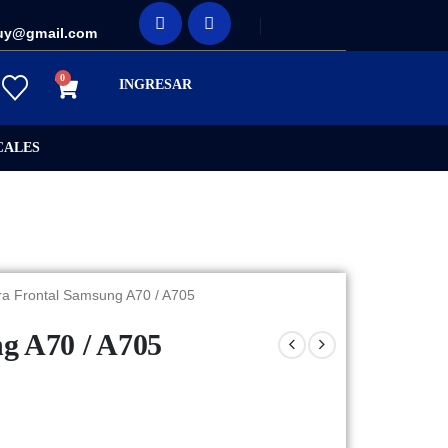
uy@gmail.com
0
INGRESAR
CALES
a Frontal Samsung A70 / A705
g A70 / A705