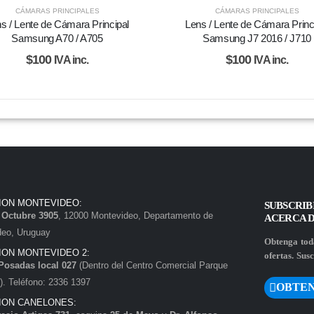
CÁMARAS PRINCIPALES
CÁMARAS PRINCIPALES
s / Lente de Cámara Principal
Lens / Lente de Cámara Princ
Samsung A70 / A705
Samsung J7 2016 / J710
$
100
$
100
IVA inc.
IVA inc.
ION MONTEVIDEO:
SUBSCRIB
e Octubre 3905
, 12000 Montevideo, Departamento de
ACERCA 
deo, Uruguay
Obtenga toda
ION MONTEVIDEO 2:
ofertas. Susc
Posadas local 027
(Dentro del Centro Comercial Parque
. Teléfono: 2336 1397
OBTEN
ION CANELONES: