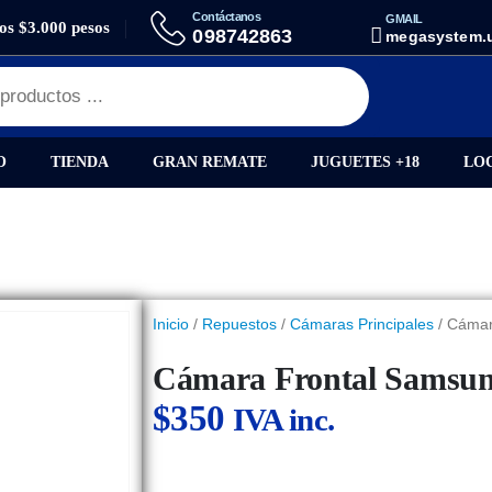
Contáctanos
GMAIL
los $3.000 pesos
ES
CÁMARA FRONTAL SAMSUNG A70 / A705
098742863
megasystem.
O
TIENDA
GRAN REMATE
JUGUETES +18
LO
Inicio
/
Repuestos
/
Cámaras Principales
/ Cámar
Cámara Frontal Samsun
$
350
IVA inc.