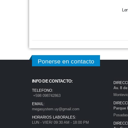
Len
Ponerse en contacto
INFO DE CONTACTO:
DIRECC
Av. 8 d
TELEFONO:
Montevi
+598 098742863
DIRECC
EMAIL:
Parque 
megasystem.uy@gmail.com
Posadas)
HORARIOS LABORALES:
LUN - VIER/ 09:30 AM - 18:00 PM
DIRECC