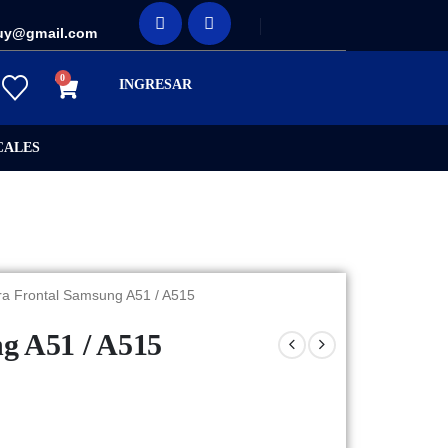
uy@gmail.com
0
INGRESAR
CALES
a Frontal Samsung A51 / A515
g A51 / A515