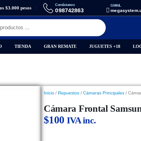
Contáctanos
GMAIL
los $3.000 pesos
ES
CÁMARA FRONTAL SAMSUNG A51 / A515
098742863
megasystem.
O
TIENDA
GRAN REMATE
JUGUETES +18
LO
Inicio
/
Repuestos
/
Cámaras Principales
/ Cámar
Cámara Frontal Samsun
$
100
IVA inc.