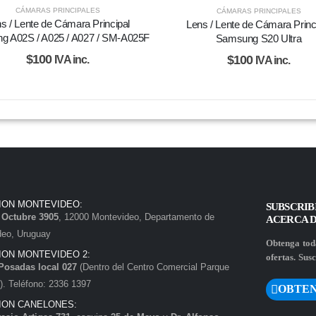
CÁMARAS PRINCIPALES
CÁMARAS PRINCIPALES
s / Lente de Cámara Principal
Lens / Lente de Cámara Princ
g A02S / A025 / A027 / SM-A025F
Samsung S20 Ultra
$
100
$
100
IVA inc.
IVA inc.
ION MONTEVIDEO:
SUBSCRIB
e Octubre 3905
, 12000 Montevideo, Departamento de
ACERCA 
deo, Uruguay
Obtenga toda
ION MONTEVIDEO 2:
ofertas. Susc
Posadas local 027
(Dentro del Centro Comercial Parque
. Teléfono: 2336 1397
OBTEN
ION CANELONES: