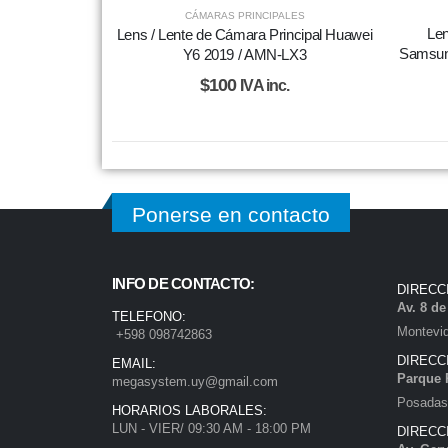
CÁMARAS PRINCIPALES
Len
Lens / Lente de Cámara Principal Huawei
Samsun
Y6 2019 / AMN-LX3
$
100
IVA inc.
Ponerse en contacto
INFO DE CONTACTO:
DIRECC
Av. 8 d
TELEFONO:
Montevi
+598 098742863
DIRECC
EMAIL:
Parque 
megasystem.uy@gmail.com
Posadas)
HORARIOS LABORALES:
LUN - VIER/ 09:30 AM - 18:00 PM
DIRECC