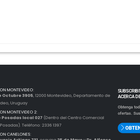
ION MONTEVIDEO:
SUBSCRIBI
de Octubre 3905
, 12000 Montevideo, Departamento de
ACERCA D
ideo, Uruguay
Obtenga tod
ION MONTEVIDEO 2:
ofertas. Sus
 Posadas local 027
(Dentro del Centro Comercial
Posadas). Teléfono: 2336 1397
OBTE
ION CANELONES:
vasio Artigas 731
, esquina
25 de Mayo
y
Dr. Alfonso