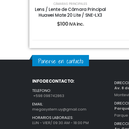
CÁMARAS PRINCIPALES
Lens / Lente de Cámara Principal
Huawei Mate 20 Lite / SNE-LX3
$
100
IVA inc.
Ponerse en contacto
INFO DE CONTACTO:
DIRECC
Av. 8 
TELEFONO:
Montev
+598 098742863
DIRECC
EMAIL:
Parque
megasystem.uy@gmail.com
Parque 
HORARIOS LABORALES:
LUN - VIER/ 09:30 AM - 18:00 PM
DIRECC
Av. Ger