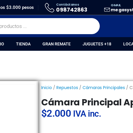
Contáctanos
GMAIL
CÁMARA PRINCIPAL APPLE IPHONE 14
 los $3.000 pesos
098742863
megasys
IO
TIENDA
GRAN REMATE
JUGUETES +18
LOC
Inicio
/
Repuestos
/
Cámaras Principales
/ C
Cámara Principal Ap
$
2.000
IVA inc.