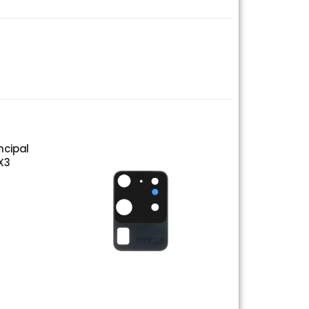
ncipal
X3