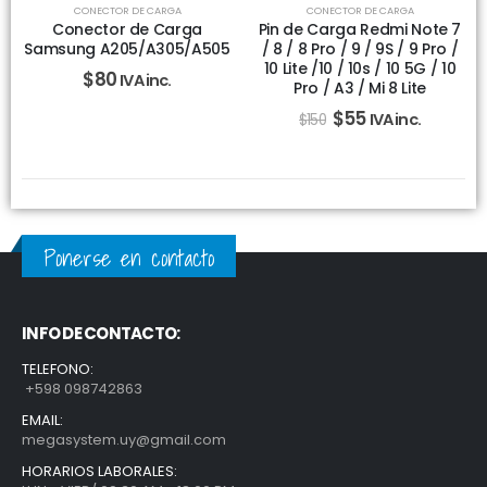
CONECTOR DE CARGA
CONECTOR DE CARGA
Conector de Carga
Pin de Carga Redmi Note 7
Samsung A205/A305/A505
/ 8 / 8 Pro / 9 / 9S / 9 Pro /
10 Lite /10 / 10s / 10 5G / 10
$
80
IVA inc.
Pro / A3 / Mi 8 Lite
$
55
IVA inc.
$
150
Ponerse en contacto
INFO DE CONTACTO:
TELEFONO:
+598 098742863
EMAIL:
megasystem.uy@gmail.com
HORARIOS LABORALES: