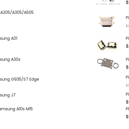
$
 A205/A305/A505
$
sung A01
P
$
msung A30s
P
$
P
msung G935/S7 Edge
$
P
sung J7
$
amsung A10s M15
P
$