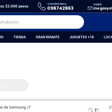
Contáctanos
GMAIL
A
 los $3.000 pesos
098742863
megasys
IO
TIENDA
GRAN REMATE
JUGUETES +18
LOC
car
ga de Samsung J7
C