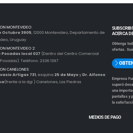
ION MONTEVIDEO:
SUBSCRIBI
de Octubre 3905
, 12000 Montevideo, Departamento de
ACERCA D
ideo, Uruguay
Obtenga tod
ION MONTEVIDEO 2:
ofertas. Sus
 Posadas local 027
(Dentro del Centro Comercial
Posadas). Teléfono: 2336 1397
OBTE
ION CANELONES:
vasio Artigas 731
, esquina
25 de Mayo
y
Dr. Alfonso
Empresa Fun
sa
(frente a la dgi ) Canelones, Las Piedras
superó desa
una importad
pantallas y
la satisfacc
MEDIOS DE PAGO