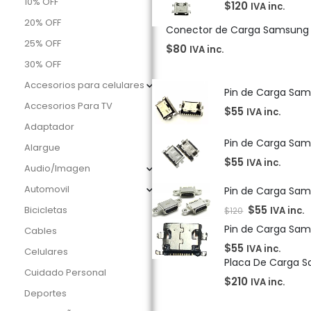
10% OFF
$
120
IVA inc.
20% OFF
Conector de Carga Samsung
25% OFF
$
80
IVA inc.
30% OFF
Accesorios para celulares
Pin de Carga Sam
Accesorios Para TV
$
55
IVA inc.
Adaptador
Pin de Carga Sa
Alargue
$
55
IVA inc.
Audio/Imagen
Automovil
Pin de Carga Sa
$
55
Bicicletas
IVA inc.
$
120
Pin de Carga Sam
Cables
$
55
IVA inc.
Celulares
Placa De Carga S
Cuidado Personal
$
210
IVA inc.
Deportes