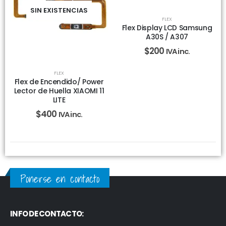
SIN EXISTENCIAS
FLEX
Flex Display LCD Samsung
A30S / A307
$
200
IVA inc.
FLEX
Flex de Encendido/ Power
Lector de Huella XIAOMI 11
LITE
$
400
IVA inc.
Ponerse en contacto
INFO DE CONTACTO: