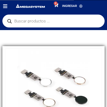
0
PRODUCTOS
REPUESTOS
,
FLEX
INGRESAR
FLEX APPLE IPHONE 7/7P/8/8P/SE 2020 HOME NEGRO (C/ FUNCIÓN DE
VOLVER)