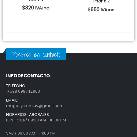
iPhone 7
$
320
IVA inc.
$
650
IVA inc.
Ponerse en contacto
INFO DE CONTACTO:
TELEFONO:
+598 098742863
EMAIL:
megasystem.uy@gmail.com
HORARIOS LABORALES:
LUN - VIER/ 09:30 AM - 18:00 PM
SAB / 09:00 AM - 14:00 PM