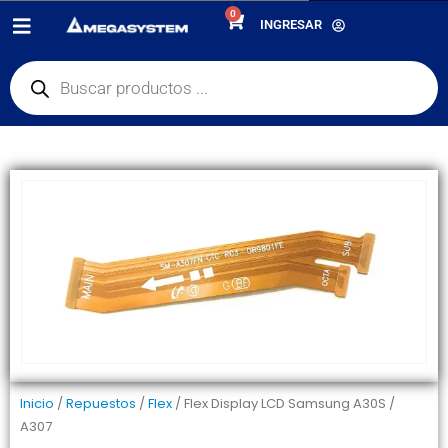
0
PRODUCTOS
REPUESTOS
,
FLEX
INGRESAR
FLEX DISPLAY LCD SAMSUNG A30S / A307
Inicio
/
Repuestos
/
Flex
/ Flex Display LCD Samsung A30S /
A307