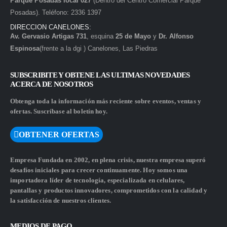
Parque Posadas local 027
(Dentro del Centro Comercial Parque
Posadas). Teléfono: 2336 1397
DIRECCION CANELONES:
Av. Gervasio Artigas 731
, esquina
25 de Mayo
y
Dr. Alfonso
Espinosa
(frente a la dgi ) Canelones, Las Piedras
SUBSCRIBITE Y OBTENE LAS ULTIMAS NOVEDADES
ACERCA DE NOSOTROS
Obtenga toda la información más reciente sobre eventos, ventas y
ofertas. Suscríbase al boletín hoy.
OBTENER OFERTAS
Empresa Fundada en 2002, en plena crisis, nuestra empresa superó
desafíos iniciales para crecer continuamente. Hoy somos una
importadora líder de tecnología, especializada en celulares,
pantallas y productos innovadores, comprometidos con la calidad y
la satisfacción de nuestros clientes.
MEDIOS DE PAGO