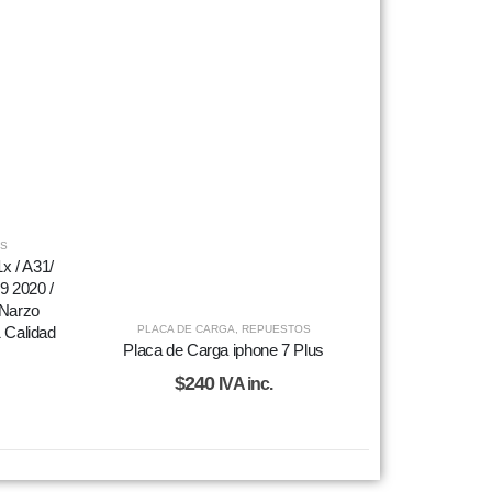
S
x / A31/
9 2020 /
/ Narzo
PLACA DE CARGA
,
REPUESTOS
 Calidad
Placa de Carga iphone 7 Plus
$
240
IVA inc.