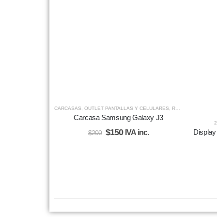
CARCASAS
,
OUTLET PANTALLAS Y CELULARES
,
REPUESTOS
Carcasa Samsung Galaxy J3
2
$
150
Display
IVA inc.
$
200