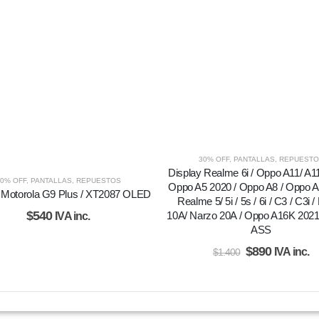
30% OFF
,
PANTALLAS
,
REPUESTO
Display Realme 6i / Oppo A11/ A11
0% OFF
,
PANTALLAS
,
REPUESTOS
Oppo A5 2020 / Oppo A8 / Oppo A
 Motorola G9 Plus / XT2087 OLED
Realme 5/ 5i / 5s / 6i / C3 / C3i 
$
540
10A/ Narzo 20A / Oppo A16K 2021
IVA inc.
ASS
$
890
IVA inc.
$
1.400