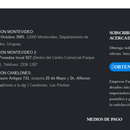
ION MONTEVIDEO:
SUBSCRIB
e Octubre 3905
, 12000 Montevideo, Departamento de
ACERCA 
deo, Uruguay
Obtenga toda
ION MONTEVIDEO 2:
ofertas. Susc
Posadas local 027
(Dentro del Centro Comercial Parque
. Teléfono: 2336 1397
OBTEN
ION CANELONES:
asio Artigas 731
, esquina
25 de Mayo
y
Dr. Alfonso
Empresa Fun
a
(frente a la dgi ) Canelones, Las Piedras
desafíos ini
importadora 
pantallas y
la satisfacci
MEDIOS DE PAGO