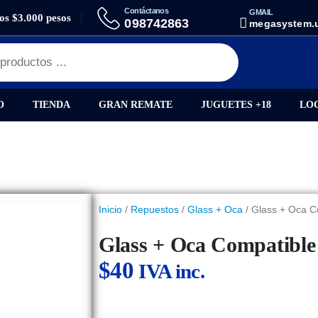
Contáctanos
GMAIL
los $3.000 pesos
SS + OCA COMPATIBLE HUAWEI P30
098742863
megasystem.
O
TIENDA
GRAN REMATE
JUGUETES +18
LO
Inicio
/
Repuestos
/
Glass + Oca
/ Glass + Oca C
Glass + Oca Compatibl
$
40
IVA inc.