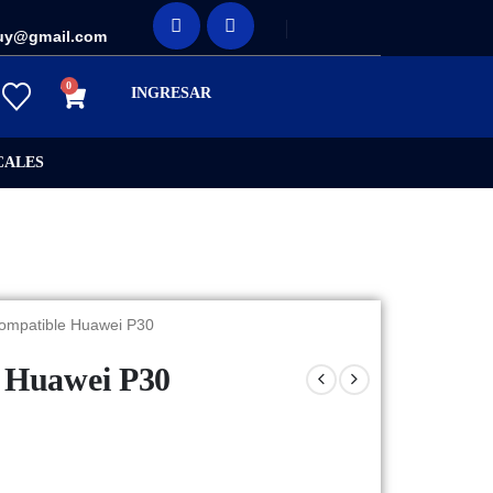
uy@gmail.com
0
INGRESAR
CALES
ompatible Huawei P30
e Huawei P30