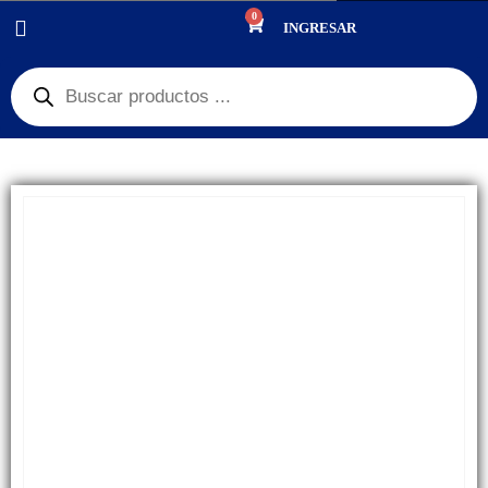
0
PRODUCTOS
REPUESTOS
,
GLASS + OCA
INGRESAR
GLASS+OCA COMPATIBLE HUAWEI MATE 20 LITE