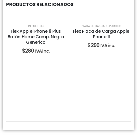
PRODUCTOS RELACIONADOS
REPUESTOS
PLACA DE CARGA
,
REPUESTOS
Flex Apple iPhone 8 Plus
Flex Placa de Carga Apple
Botón Home Comp. Negro
iPhone 11
Generico
$
290
IVA inc.
$
280
IVA inc.