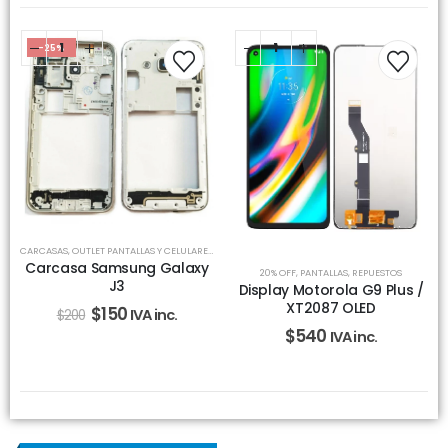
-25%
CARCASAS
,
OUTLET PANTALLAS Y CELULARES
,
REPUESTOS
Carcasa Samsung Galaxy
20% OFF
,
PANTALLAS
,
REPUESTOS
J3
Display Motorola G9 Plus /
XT2087 OLED
$
150
IVA inc.
$
200
$
540
IVA inc.