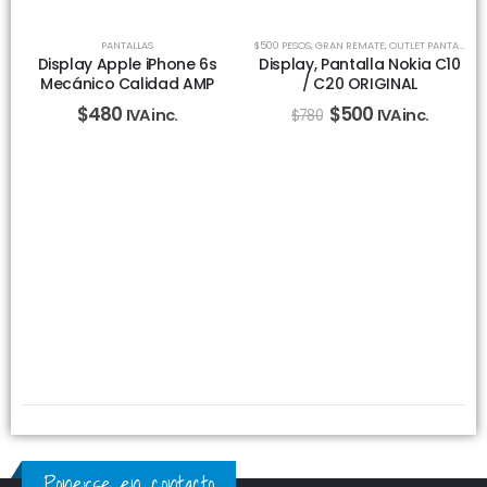
-36%
PANTALLAS
$500 PESOS
,
GRAN REMATE
,
OUTLET PANTALLAS Y CELULARES
Display Apple iPhone 6s
Display, Pantalla Nokia C10
Mecánico Calidad AMP
/ C20 ORIGINAL
$
480
$
500
IVA inc.
IVA inc.
$
780
Ponerse en contacto