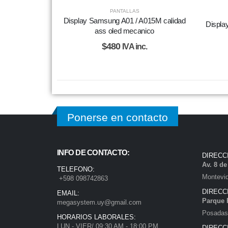
PANTALLAS
Display Samsung A01 / A015M calidad
Displ
ass oled mecanico
$
480
IVA inc.
Ponerse en contacto
INFO DE CONTACTO:
DIRECC
Av. 8 d
TELEFONO:
Montevi
+598 098742863
DIRECC
EMAIL:
Parque 
megasystem.uy@gmail.com
Posadas)
HORARIOS LABORALES:
LUN - VIER/ 09:30 AM - 18:00 PM
DIRECC