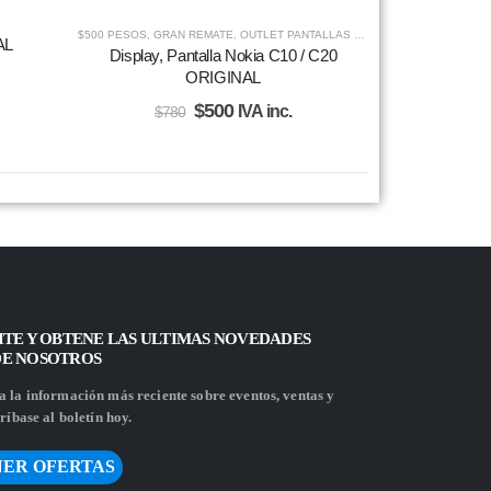
$500 PESOS
,
GRAN REMATE
,
OUTLET PANTALLAS Y CELULARES
,
PANTALL
AL
Display, Pantalla Nokia C10 / C20
ORIGINAL
$
500
IVA inc.
$
780
ITE Y OBTENE LAS ULTIMAS NOVEDADES
DE NOSOTROS
 la información más reciente sobre eventos, ventas y
ríbase al boletín hoy.
ER OFERTAS