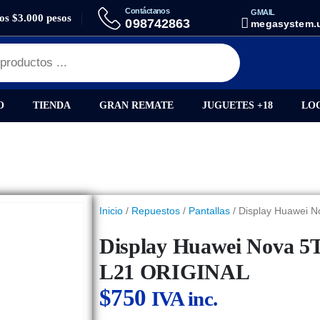
Contáctanos
GMAIL
los $3.000 pesos
AY HUAWEI NOVA 5T / HONOR 20 / YAL-L21 ORIGINAL
098742863
megasystem.
O
TIENDA
GRAN REMATE
JUGUETES +18
LO
Inicio
/
Repuestos
/
Pantallas
/ Display Huawei N
Display Huawei Nova 5T
L21 ORIGINAL
$
750
IVA inc.