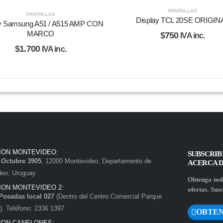
PANTALLAS
PANTALLAS
Display TCL 20SE ORIGIN
ay Samsung A51 / A515 AMP CON
MARCO
$
750
IVA inc.
$
1.700
IVA inc.
ION MONTEVIDEO:
SUBSCRIB
e Octubre 3905
, 12000 Montevideo, Departamento de
ACERCA 
deo, Uruguay
Obtenga toda
ION MONTEVIDEO 2:
ofertas. Susc
Posadas local 027
(Dentro del Centro Comercial Parque
. Teléfono: 2336 1397
OBTEN
ION CANELONES: