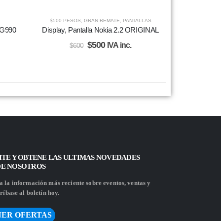
$500 PESOS
,
GRAN REMATE
,
PANTALLAS
 G990
Display, Pantalla Nokia 2.2 ORIGINAL
$
500
IVA inc.
$
600
ITE Y OBTENE LAS ULTIMAS NOVEDADES
DE NOSOTROS
 la información más reciente sobre eventos, ventas y
ríbase al boletín hoy.
ER OFERTAS