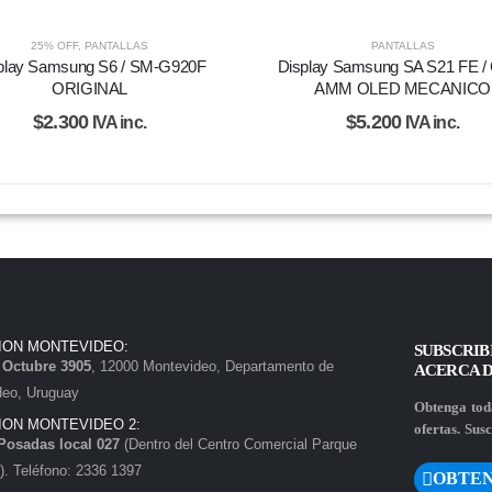
25% OFF
,
PANTALLAS
PANTALLAS
play Samsung S6 / SM-G920F
Display Samsung SA S21 FE /
ORIGINAL
AMM OLED MECANICO
$
2.300
$
5.200
IVA inc.
IVA inc.
ION MONTEVIDEO:
SUBSCRIB
e Octubre 3905
, 12000 Montevideo, Departamento de
ACERCA 
deo, Uruguay
Obtenga toda
ION MONTEVIDEO 2:
ofertas. Susc
Posadas local 027
(Dentro del Centro Comercial Parque
. Teléfono: 2336 1397
OBTEN