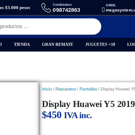
Contáctanos
GMAIL
los $3.000 pesos
AY HUAWEI Y5 2019 / HONOR 8S OLED
098742863
megasystem.
O
TIENDA
GRAN REMATE
JUGUETES +18
LO
Inicio
/
Repuestos
/
Pantallas
/ Display Huawei Y
Display Huawei Y5 201
$
450
IVA inc.