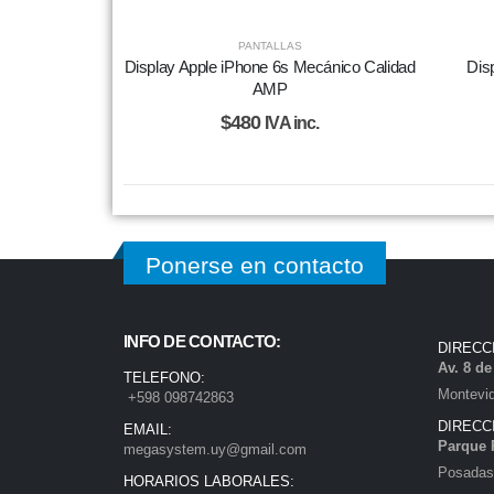
PANTALLAS
Display Apple iPhone 6s Mecánico Calidad
Dis
AMP
$
480
IVA inc.
Ponerse en contacto
INFO DE CONTACTO:
DIRECC
Av. 8 d
TELEFONO:
Montevi
+598 098742863
DIRECC
EMAIL:
Parque 
megasystem.uy@gmail.com
Posadas)
HORARIOS LABORALES: