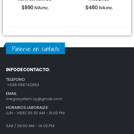
$
890
$
480
IVA inc.
IVA inc.
Ponerse en contacto
INFO DE CONTACTO:
TELEFONO:
+598 098742863
EMAIL:
megasystem.uy@gmail.com
HORARIOS LABORALES:
LUN - VIER/ 09:30 AM - 18:00 PM
SAB / 09:00 AM - 14:00 PM