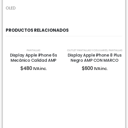
OLED
PRODUCTOS RELACIONADOS
SIN EXISTENCIAS
PANTALLAS
OUTLET PANTALLAS Y CELULARES
,
PANTALLAS
Display Apple iPhone 6s
Display Apple iPhone 8 Plus
Mecánico Calidad AMP
Negro AMP CON MARCO
$
480
$
600
IVA inc.
IVA inc.