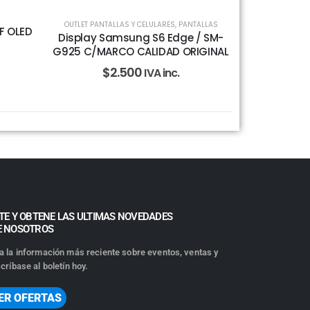
OUTLET PANTALLAS Y CELULARES
,
PANTALLAS
F OLED
Display Samsung S6 Edge / SM-
G925 C/MARCO CALIDAD ORIGINAL
$
2.500
IVA inc.
TE Y OBTENE LAS ULTIMAS NOVEDADES
E NOSOTROS
a la información más reciente sobre eventos, ventas y
críbase al boletín hoy.
ER OFERTAS