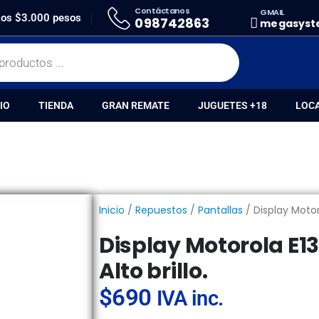
Contáctanos
GMAIL
MOTOROLA E13 MECANICO AMP ALTO BRILLO.
 los $3.000 pesos
098742863
megasyst
IO
TIENDA
GRAN REMATE
JUGUETES +18
LOC
Inicio
/
Repuestos
/
Pantallas
/ Display Motor
Display Motorola E
Alto brillo.
$
690
IVA inc.