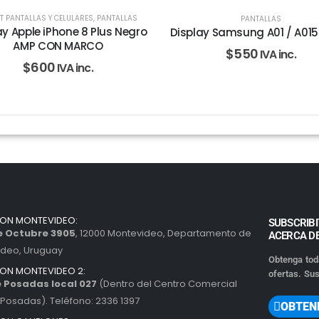
T PANTALLAS Y CELULARES
,
PANTALLAS
PANTALLAS
ay Apple iPhone 8 Plus Negro
Display Samsung A01 / A015
AMP CON MARCO
$
550
IVA inc.
$
600
IVA inc.
ION MONTEVIDEO:
SUBSCRIBI
de Octubre 3905
, 12000 Montevideo, Departamento de
ACERCA D
ideo, Uruguay
Obtenga tod
ION MONTEVIDEO 2:
ofertas. Sus
 Posadas local 027
(Dentro del Centro Comercial
Posadas). Teléfono: 2336 1397
OBTEN