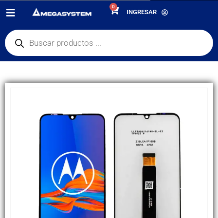
0
PRODUCTOS
PANTALLAS
,
20% OFF
INGRESAR
DISPLAY MOTOROLA E6 PLUS / XT2025 ORIGINAL