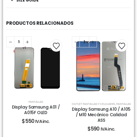
SIZE GUIDE
PRODUCTOS RELACIONADOS
PANTALLAS
OUTLET PANTALLAS Y CELULARES
,
PANTALLAS
Display Samsung A01 /
Display Samsung A10 / A105
A015F OLED
/ M10 Mecánico Calidad
ASS
$
550
IVA inc.
$
590
IVA inc.