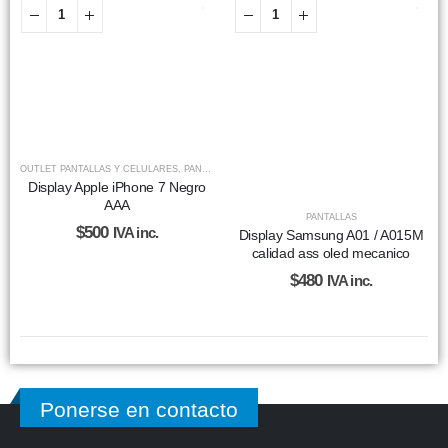
OUTLET PANTALLAS Y CELULARES
,
PANTALLAS
Display Apple iPhone 7 Negro
AAA
PANTALLAS
$
500
IVA inc.
Display Samsung A01 / A015M
calidad ass oled mecanico
$
480
IVA inc.
Ponerse en contacto