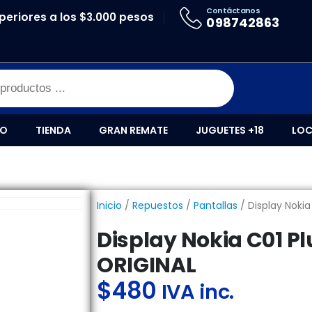
Contáctanos
periores a los $3.000 pesos
OKIA C01 PLUS / 1.1 PLUS ORIGINAL
098742863
IO
TIENDA
GRAN REMATE
JUGUETES +18
LOC
Inicio
/
Repuestos
/
Pantallas
/ Display Nokia 
Display Nokia C01 Plus
ORIGINAL
$
480
IVA inc.