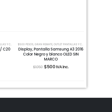
-52%
Y CELULARES
$500 PESOS
,
PANTALLAS
,
GRAN REMATE
,
OUTLET PANTALLAS Y CELULARES
,
PANTALLAS
 / C20
Display, Pantalla Samsung A3 2016
Color Negro y blanco OLED SIN
MARCO
$
500
IVA inc.
$
1.050