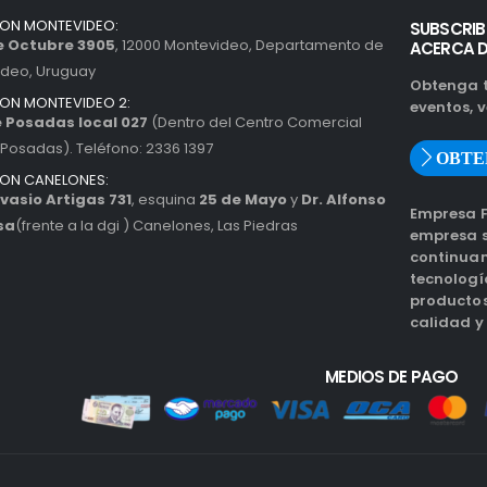
ION MONTEVIDEO:
SUBSCRIB
de Octubre 3905
, 12000 Montevideo, Departamento de
ACERCA 
ideo, Uruguay
Obtenga t
ION MONTEVIDEO 2:
eventos, v
 Posadas local 027
(Dentro del Centro Comercial
Posadas). Teléfono: 2336 1397
OBTE
ION CANELONES:
vasio Artigas 731
, esquina
25 de Mayo
y
Dr. Alfonso
Empresa F
sa
(frente a la dgi ) Canelones, Las Piedras
empresa s
continuam
tecnología
productos
calidad y 
MEDIOS DE PAGO