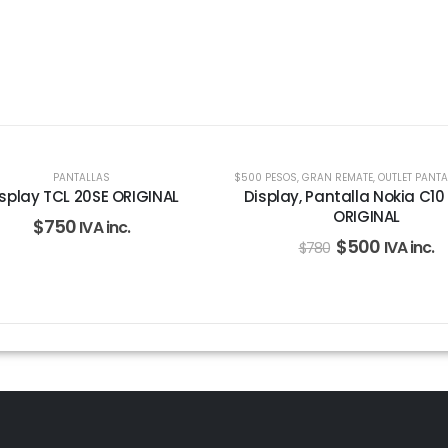
-36%
PANTALLAS
$500 PESOS
,
GRAN REMATE
,
OUTLET PANTALLAS 
splay TCL 20SE ORIGINAL
Display, Pantalla Nokia C10
ORIGINAL
$
750
IVA inc.
$
500
IVA inc.
$
780