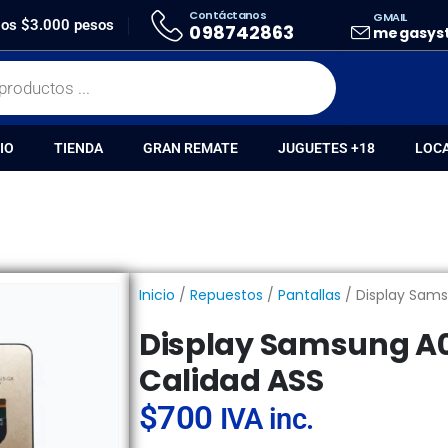
Contáctanos
GMAIL
 SAMSUNG A05S MECANICO CALIDAD ASS
 los $3.000 pesos
098742863
megasys
IO
TIENDA
GRAN REMATE
JUGUETES +18
LOC
Inicio
/
Repuestos
/
Pantallas
/ Display Sam
Display Samsung A
Calidad ASS
$
700
IVA inc.