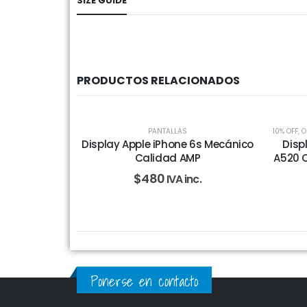
SIZE GUIDE
PRODUCTOS RELACIONADOS
PANTALLAS
10% OFF
,
O
Display Apple iPhone 6s Mecánico
Disp
Calidad AMP
A520 
$
480
IVA inc.
Ponerse en contacto