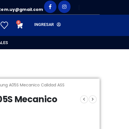
tem.uy@gmail.com
0
INGRESAR
ALES
sung A05S Mecanico Calidad ASS
05S Mecanico