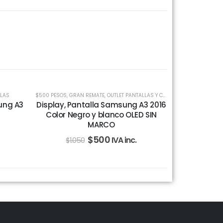
-52%
LAS
$500 PESOS
,
GRAN REMATE
,
OUTLET PANTALLAS Y CELULARES
,
PANTALLAS
ung A3
Display, Pantalla Samsung A3 2016
Color Negro y blanco OLED SIN
MARCO
$
500
IVA inc.
$
1.050