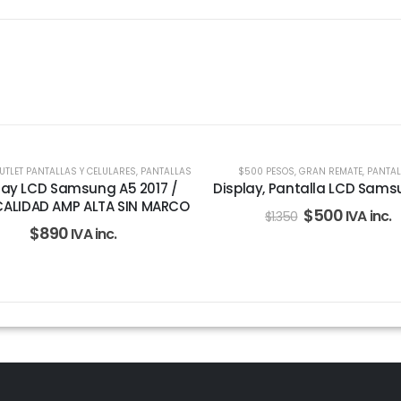
HOT
UTLET PANTALLAS Y CELULARES
,
PANTALLAS
$500 PESOS
,
GRAN REMATE
,
PANTAL
-63%
lay LCD Samsung A5 2017 /
Display, Pantalla LCD Sams
CALIDAD AMP ALTA SIN MARCO
$
500
IVA inc.
$
1.350
$
890
IVA inc.