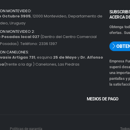
ION MONTEVIDEO:
SUBSCRIBI
de Octubre 3905
, 12000 Montevideo, Departamento de
ACERCA D
ideo, Uruguay
Obtenga tod
ION MONTEVIDEO 2:
ofertas. Sus
 Posadas local 027
(Dentro del Centro Comercial
Posadas). Teléfono: 2336 1397
OBTE
ION CANELONES:
vasio Artigas 731
, esquina
25 de Mayo
y
Dr. Alfonso
Empresa Fun
sa
(frente a la dgi ) Canelones, Las Piedras
superó desa
una importad
pantallas y
la satisfacc
MEDIOS DE PAGO
Políticas de garantía
Todos