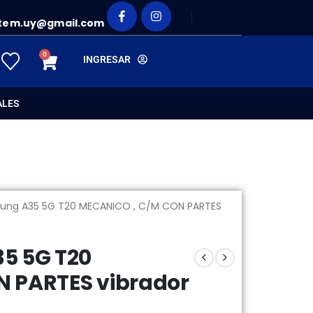
tem.uy@gmail.com
0
INGRESAR
ALES
sung A35 5G T20 MECANICO , C/M CON PARTES
5 5G T20
 PARTES vibrador