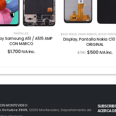
PANTALLAS
$500 PESOS
,
GRAN REMATE
,
OUTLET PANTALLAS 
lay Samsung A51 / A515 AMP
Display, Pantalla Nokia C10
CON MARCO
ORIGINAL
$
1.700
IVA inc.
$
500
IVA inc.
$
780
ION MONTEVIDEO:
SUBSCRIBI
de Octubre 3905
, 12000 Montevideo, Departamento de
ACERCA D