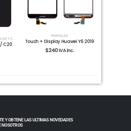
PANTALLAS
Y CELULARES
,
PANTALLAS
Touch + Display Huawei Y6 2019
 / C20
$
240
IVA inc.
TE Y OBTENE LAS ULTIMAS NOVEDADES
E NOSOTROS