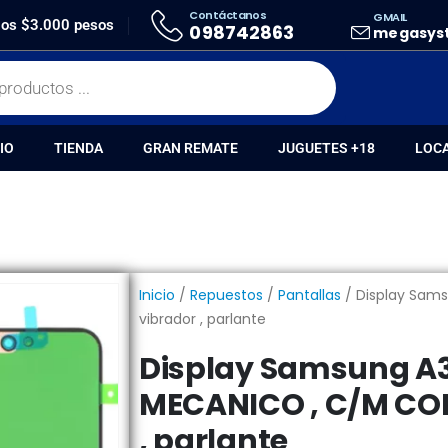
Contáctanos
GMAIL
SAMSUNG A35 5G T20 MECANICO , C/M CON PARTES VIBRADOR , PARLANTE
 los $3.000 pesos
098742863
megasys
IO
TIENDA
GRAN REMATE
JUGUETES +18
LOC
Inicio
/
Repuestos
/
Pantallas
/ Display Sam
vibrador , parlante
Display Samsung A3
MECANICO , C/M CON
, parlante