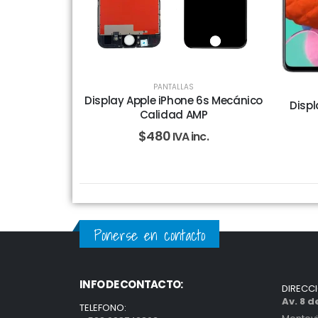
PANTALLAS
Display Apple iPhone 6s Mecánico
Disp
Calidad AMP
$
480
IVA inc.
Ponerse en contacto
INFO DE CONTACTO:
DIRECC
Av. 8 
TELEFONO: