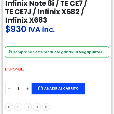
Infinix Note 8i / TE CE7 /
TE CE7J / Infinix X682 /
Infinix X683
$
930
IVA inc.
🎁 Comprando este producto ganás
30 Megapuntos
DISPONIBLE
AÑADIR AL CARRITO