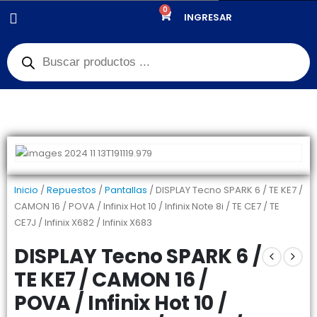
0
PRODUCTOS
PANTALLAS
,
OUTLET PANTALLAS Y CELULARES
INGRESAR
DISPLAY TECNO SPARK 6 / TE KE7 / CAMON 16 / POVA / INFINIX HOT 10 /
INFINIX NOTE 8I / TE CE7 / TE CE7J / INFINIX X682 / INFINIX X683
Inicio
/
Repuestos
/
Pantallas
/ DISPLAY Tecno SPARK 6 / TE KE7 /
CAMON 16 / POVA / Infinix Hot 10 / Infinix Note 8i / TE CE7 / TE
CE7J / Infinix X682 / Infinix X683
DISPLAY Tecno SPARK 6 /
TE KE7 / CAMON 16 /
POVA / Infinix Hot 10 /