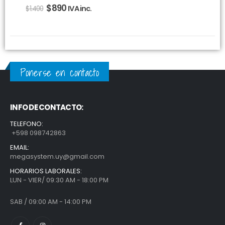
$
890
IVA inc.
$
1.400
Ponerse en contacto
INFO DE CONTACTO:
TELEFONO:
+598 098742863
EMAIL:
megasystem.uy@gmail.com
HORARIOS LABORALES:
LUN - VIER/ 09:30 AM - 18:00 PM
SAB / 09:00 AM - 14:00 PM