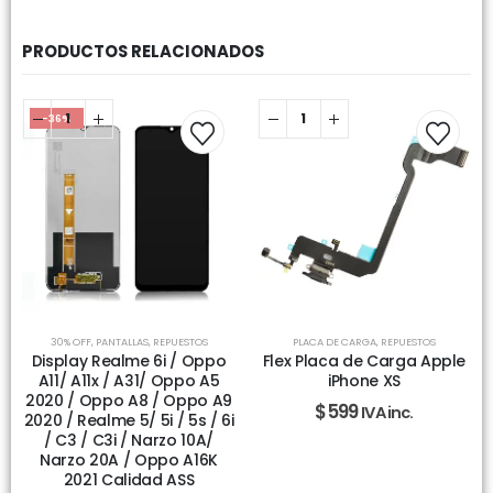
PRODUCTOS RELACIONADOS
-36%
30% OFF
,
PANTALLAS
,
REPUESTOS
PLACA DE CARGA
,
REPUESTOS
Display Realme 6i / Oppo
Flex Placa de Carga Apple
A11/ A11x / A31/ Oppo A5
iPhone XS
2020 / Oppo A8 / Oppo A9
$
599
IVA inc.
2020 / Realme 5/ 5i / 5s / 6i
/ C3 / C3i / Narzo 10A/
Narzo 20A / Oppo A16K
2021 Calidad ASS