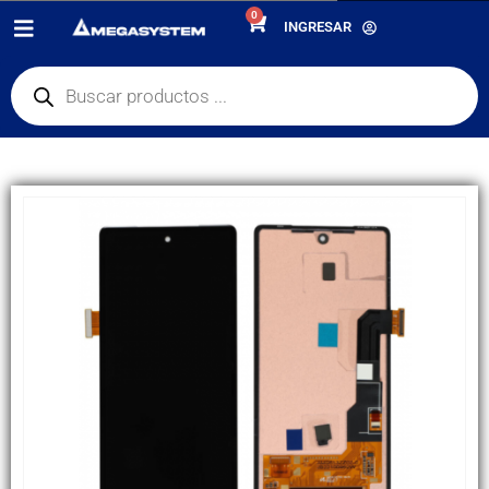
0
PRODUCTOS
REPUESTOS
,
PANTALLAS
INGRESAR
DISPLAY HUAWEI Y6 2018 ATU-LX3 / HONOR 7A / 7A PRO AMP, MECANICO