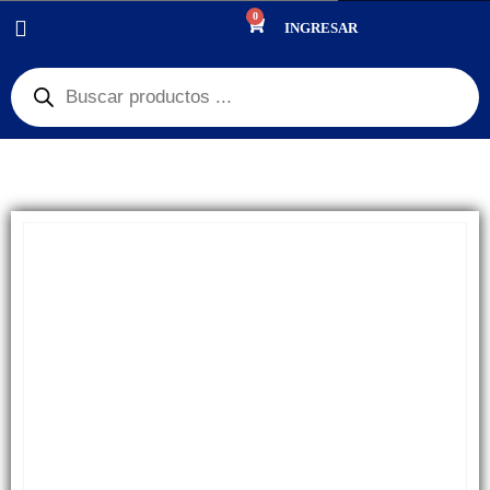
0
PRODUCTOS
REPUESTOS
,
PANTALLAS
INGRESAR
DISPLAYI REDMI 9A / 9C / 10A / A9I / 9AT / POCO C3 / POCO C31 / UMIDIGI A11,
A11S, HIGH COPY