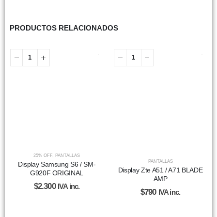
PRODUCTOS RELACIONADOS
25% OFF
,
PANTALLAS
PANTALLAS
Display Samsung S6 / SM-
Display Zte A51 / A71 BLADE
G920F ORIGINAL
AMP
$
2.300
IVA inc.
$
790
IVA inc.