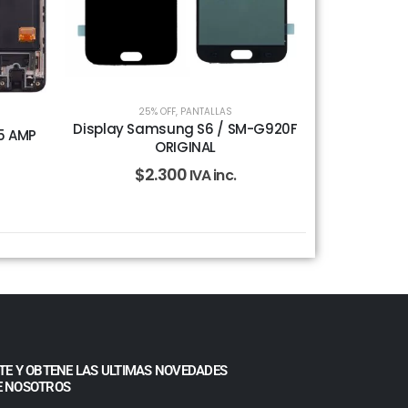
25% OFF
,
PANTALLAS
Display Samsung S6 / SM-G920F
5 AMP
ORIGINAL
$
2.300
IVA inc.
TE Y OBTENE LAS ULTIMAS NOVEDADES
E NOSOTROS