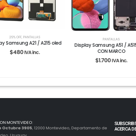
25% OFF
,
PANTALLAS
PANTALLAS
ay Samsung A21 / A215 oled
Display Samsung A51 / A51
CON MARCO
$
480
IVA inc.
$
1.700
IVA inc.
ION MONTEVIDEO:
SUBSCRIBI
de Octubre 3905
, 12000 Montevideo, Departamento de
ACERCA D
ideo, Uruguay