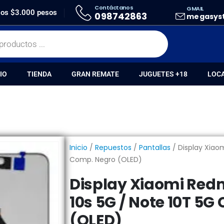
Contáctanos
GMAIL
XIAOMI REDMI NOTE 10 5G / NOTE 10S 5G / NOTE 10T 5G COMP. NEGRO (OLED)
 los $3.000 pesos
098742863
megasys
IO
TIENDA
GRAN REMATE
JUGUETES +18
LOC
Inicio
/
Repuestos
/
Pantallas
/ Display Xiaom
Comp. Negro (OLED)
Display Xiaomi Redm
10s 5G / Note 10T 5
(OLED)