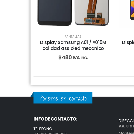
PANTALLAS
Display Samsung A01 / A015M
Displ
calidad ass oled mecanico
$
480
IVA inc.
Ponerse en contacto
INFO DE CONTACTO:
DIRECC
Av. 8 
TELEFONO:
Montev