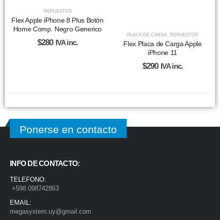
REPUESTOS
Flex Apple iPhone 8 Plus Botón
Home Comp. Negro Generico
PLACA DE CARGA
,
REPUESTOS
$
280
IVA inc.
Flex Placa de Carga Apple
iPhone 11
$
290
IVA inc.
Ponerse en contacto
INFO DE CONTACTO:
TELEFONO:
+598 098742863
EMAIL:
megasystem.uy@gmail.com