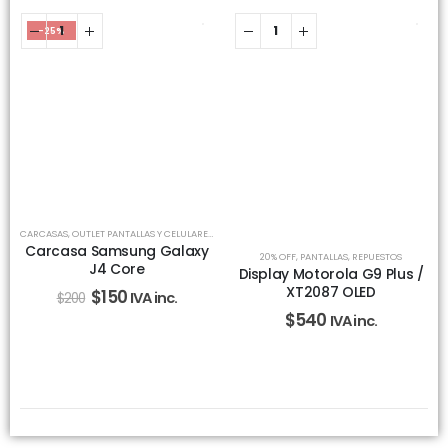
-25%
CARCASAS
,
OUTLET PANTALLAS Y CELULARES
,
REPUESTOS
Carcasa Samsung Galaxy
20% OFF
,
PANTALLAS
,
REPUESTOS
J4 Core
Display Motorola G9 Plus /
XT2087 OLED
$
150
IVA inc.
$
200
$
540
IVA inc.