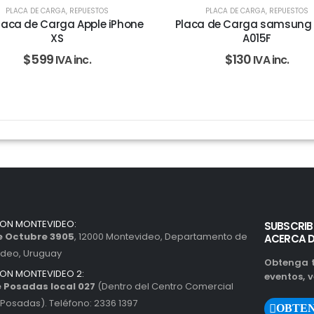
PLACA DE CARGA
,
REPUESTOS
PLACA DE CARGA
,
REPUESTOS
Placa de Carga Apple iPhone
Placa de Carga samsung 
XS
A015F
$
599
$
130
IVA inc.
IVA inc.
ION MONTEVIDEO:
SUBSCRIB
de Octubre 3905
, 12000 Montevideo, Departamento de
ACERCA 
ideo, Uruguay
Obtenga t
ION MONTEVIDEO 2:
eventos, v
 Posadas local 027
(Dentro del Centro Comercial
Posadas). Teléfono: 2336 1397
OBTEN