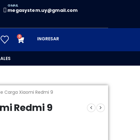
GMAIL
megasystem.uy@gmail.com
0
INGRESAR
ALES
de Carga Xiaomi Redmi 9
omi Redmi 9