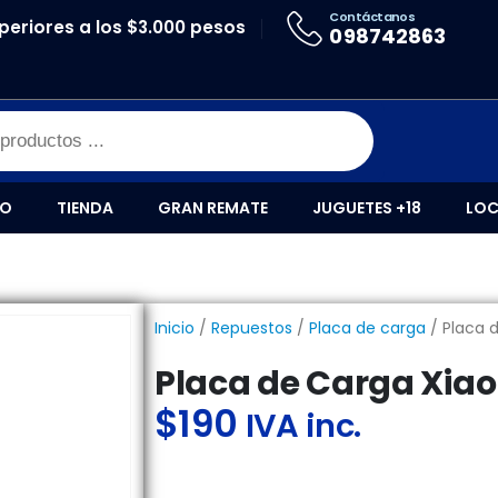
Contáctanos
periores a los $3.000 pesos
ACA DE CARGA XIAOMI REDMI 9
098742863
IO
TIENDA
GRAN REMATE
JUGUETES +18
LOC
Inicio
/
Repuestos
/
Placa de carga
/ Placa 
Placa de Carga Xia
$
190
IVA inc.