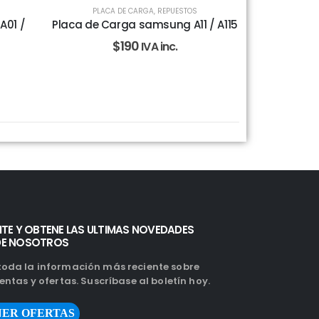
PLACA DE CARGA
,
REPUESTOS
A01 /
Placa de Carga samsung A11 / A115
$
190
IVA inc.
ITE Y OBTENE LAS ULTIMAS NOVEDADES
DE NOSOTROS
oda la información más reciente sobre
entas y ofertas. Suscríbase al boletín hoy.
ER OFERTAS