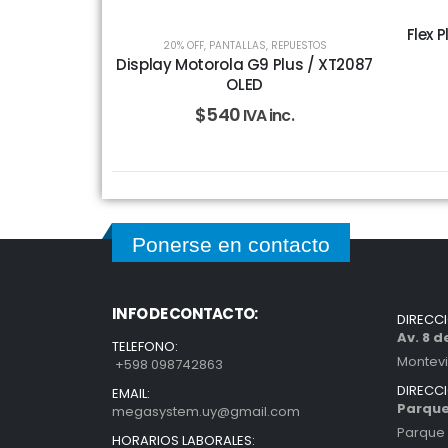
Flex 
20% OFF
,
PANTALLAS
,
REPUESTOS
Display Motorola G9 Plus / XT2087
OLED
$
540
IVA inc.
Ponerse en contacto
INFO DE CONTACTO:
DIRECC
Av. 8 
TELEFONO:
Montev
+598 098742863
DIRECC
EMAIL:
Parque
megasystem.uy@gmail.com
Parque 
HORARIOS LABORALES: