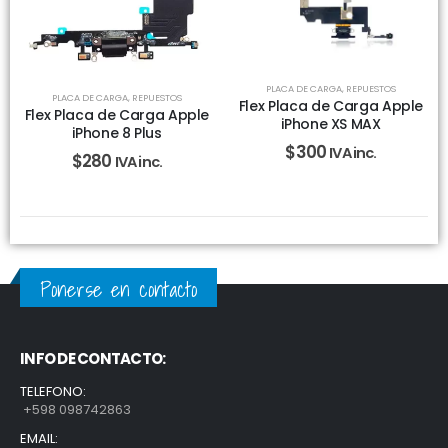
PLACA DE CARGA
,
REPUESTOS
PLACA DE CARGA
,
REPUESTOS
Flex Placa de Carga Apple
Flex Placa de Carga Apple
iPhone XS MAX
iPhone 8 Plus
$
300
IVA inc.
$
280
IVA inc.
Ponerse en contacto
INFO DE CONTACTO:
TELEFONO:
+598 098742863
EMAIL: