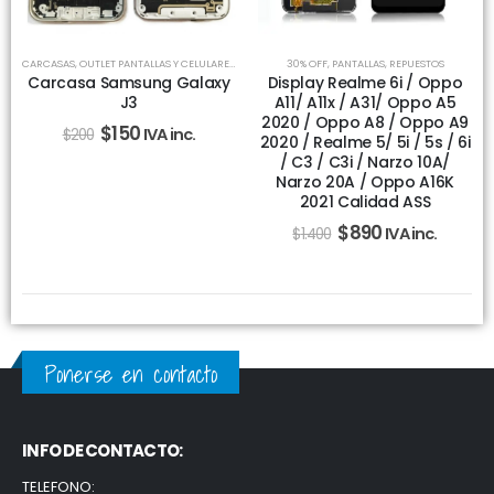
CARCASAS
,
OUTLET PANTALLAS Y CELULARES
,
REPUESTOS
30% OFF
,
PANTALLAS
,
REPUESTOS
Carcasa Samsung Galaxy
Display Realme 6i / Oppo
J3
A11/ A11x / A31/ Oppo A5
2020 / Oppo A8 / Oppo A9
$
150
IVA inc.
$
200
2020 / Realme 5/ 5i / 5s / 6i
/ C3 / C3i / Narzo 10A/
Narzo 20A / Oppo A16K
2021 Calidad ASS
$
890
IVA inc.
$
1.400
Ponerse en contacto
INFO DE CONTACTO:
TELEFONO: